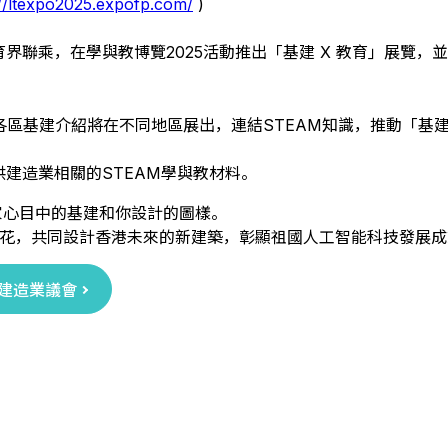
://ltexpo2025.expofp.com/
)
界聯乘，在學與教博覽2025活動推出「基建 X 教育」展覽
各區基建介紹將在不同地區展出，連結STEAM知識，推動「基
供建造業相關的STEAM學與教材料。
家心目中的基建和你設計的圖樣。
火花，共同設計香港未來的新建築，彰顯祖國人工智能科技發展成
建造業議會