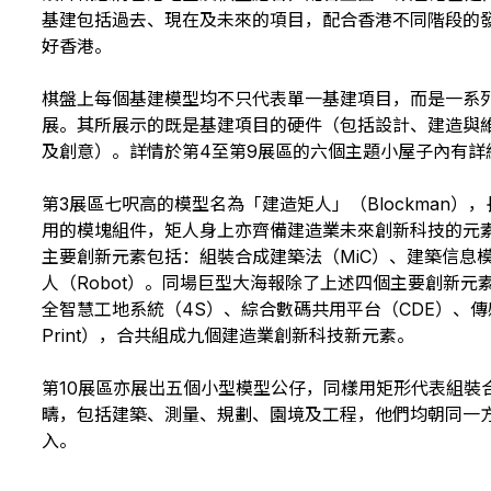
基建包括過去、現在及未來的項目，配合香港不同階段的
好香港。
棋盤上每個基建模型均不只代表單一基建項目，而是一系
展。其所展示的既是基建項目的硬件（包括設計、建造與
及創意）。詳情於第4至第9展區的六個主題小屋子內有詳
第3展區七呎高的模型名為「建造矩人」（Blockman
用的模塊組件，矩人身上亦齊備建造業未來創新科技的元
主要創新元素包括：組裝合成建築法（MiC）、建築信息模
人（Robot）。同場巨型大海報除了上述四個主要創新元
全智慧工地系統（4S）、綜合數碼共用平台（CDE）、傳感器
Print），合共組成九個建造業創新科技新元素。
第10展區亦展出五個小型模型公仔，同樣用矩形代表組裝
疇，包括建築、測量、規劃、園境及工程，他們均朝同一
入。