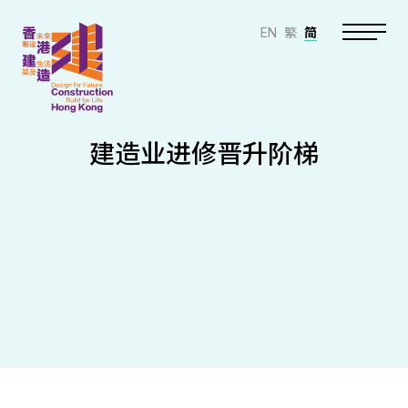
EN
繁
简
建造业进修晋升阶梯